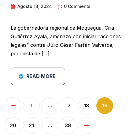
Agosto 13, 2024
0 Comments
La gobernadora regional de Moquegua, Gilia
Gutiérrez Ayala, amenazó con iniciar “acciones
legales” contra Julio César Farfán Valverde,
periodista de […]
READ MORE
Paginación
1
…
17
18
19
de
entradas
20
21
…
38