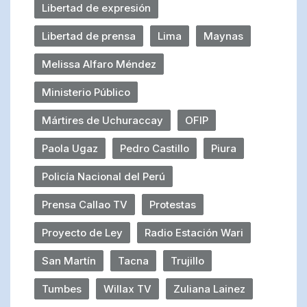
Libertad de expresión
Libertad de prensa
Lima
Maynas
Melissa Alfaro Méndez
Ministerio Público
Mártires de Uchuraccay
OFIP
Paola Ugaz
Pedro Castillo
Piura
Policía Nacional del Perú
Prensa Callao TV
Protestas
Proyecto de Ley
Radio Estación Wari
San Martín
Tacna
Trujillo
Tumbes
Willax TV
Zuliana Lainez