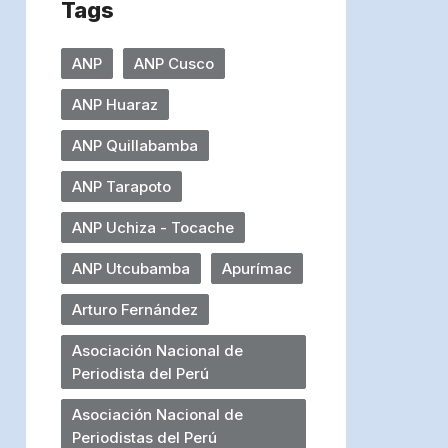
Tags
ANP
ANP Cusco
ANP Huaraz
ANP Quillabamba
ANP Tarapoto
ANP Uchiza - Tocache
ANP Utcubamba
Apurímac
Arturo Fernández
Asociación Nacional de
Periodista del Perú
Asociación Nacional de
Periodistas del Perú