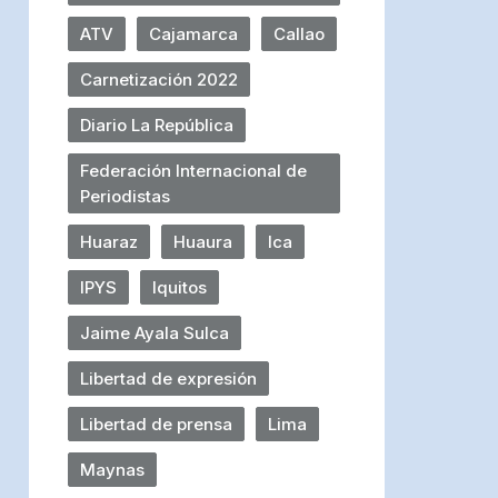
ATV
Cajamarca
Callao
Carnetización 2022
Diario La República
Federación Internacional de
Periodistas
Huaraz
Huaura
Ica
IPYS
Iquitos
Jaime Ayala Sulca
Libertad de expresión
Libertad de prensa
Lima
Maynas