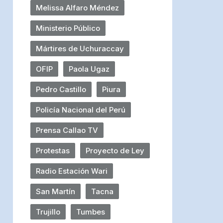
Melissa Alfaro Méndez
Ministerio Público
Mártires de Uchuraccay
OFIP
Paola Ugaz
Pedro Castillo
Piura
Policía Nacional del Perú
Prensa Callao TV
Protestas
Proyecto de Ley
Radio Estación Wari
San Martín
Tacna
Trujillo
Tumbes