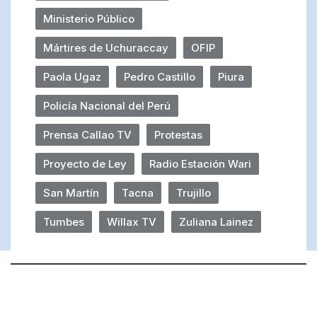
Ministerio Público
Mártires de Uchuraccay
OFIP
Paola Ugaz
Pedro Castillo
Piura
Policía Nacional del Perú
Prensa Callao TV
Protestas
Proyecto de Ley
Radio Estación Wari
San Martín
Tacna
Trujillo
Tumbes
Willax TV
Zuliana Lainez