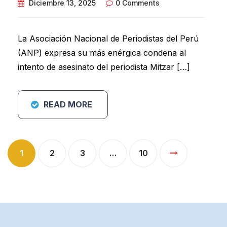
Diciembre 13, 2025
0 Comments
La Asociación Nacional de Periodistas del Perú
(ANP) expresa su más enérgica condena al
intento de asesinato del periodista Mitzar […]
READ MORE
Paginación
1
2
3
…
10
de
entradas