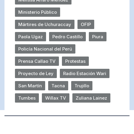
Ministerio Público
Mártires de Uchuraccay
OFIP
Paola Ugaz
Pedro Castillo
Piura
Policía Nacional del Perú
Prensa Callao TV
Protestas
Proyecto de Ley
Radio Estación Wari
San Martín
Tacna
Trujillo
Tumbes
Willax TV
Zuliana Lainez