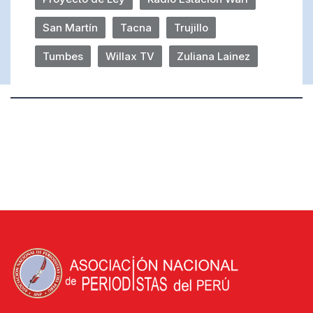
San Martín
Tacna
Trujillo
Tumbes
Willax TV
Zuliana Lainez