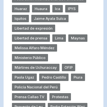
Huaraz
Huaura
Ica
IPYS
Iquitos
Jaime Ayala Sulca
Libertad de expresión
Libertad de prensa
Lima
Maynas
Melissa Alfaro Méndez
Ministerio Público
Mártires de Uchuraccay
OFIP
Paola Ugaz
Pedro Castillo
Piura
Policía Nacional del Perú
Prensa Callao TV
Protestas
Proyecto de Ley
Radio Estación Wari