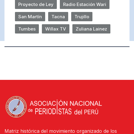
Proyecto de Ley
Radio Estación Wari
San Martín
Tacna
Trujillo
Tumbes
Willax TV
Zuliana Lainez
Matriz histórica del movimiento organizado de los