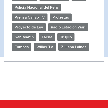
Policía Nacional del Perú
Prensa Callao TV
Protestas
Proyecto de Ley
Radio Estación Wari
San Martín
Tacna
Trujillo
Tumbes
Willax TV
Zuliana Lainez