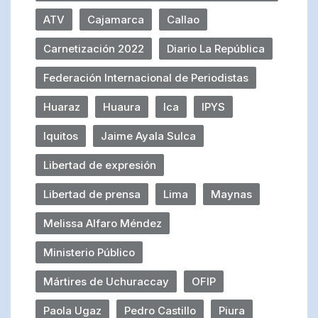
ATV
Cajamarca
Callao
Carnetización 2022
Diario La República
Federación Internacional de Periodistas
Huaraz
Huaura
Ica
IPYS
Iquitos
Jaime Ayala Sulca
Libertad de expresión
Libertad de prensa
Lima
Maynas
Melissa Alfaro Méndez
Ministerio Público
Mártires de Uchuraccay
OFIP
Paola Ugaz
Pedro Castillo
Piura