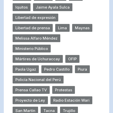
Iquitos
Jaime Ayala Sulca
Libertad de expresión
Libertad de prensa
Lima
Maynas
Melissa Alfaro Méndez
Ministerio Público
Mártires de Uchuraccay
OFIP
Paola Ugaz
Pedro Castillo
Piura
Policía Nacional del Perú
Prensa Callao TV
Protestas
Proyecto de Ley
Radio Estación Wari
San Martín
Tacna
Trujillo