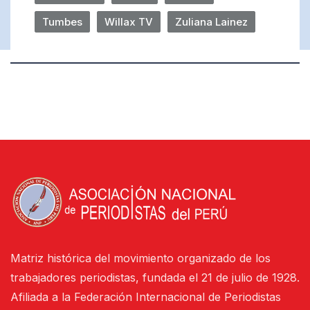
Tumbes
Willax TV
Zuliana Lainez
Matriz histórica del movimiento organizado de los
trabajadores periodistas, fundada el 21 de julio de 1928.
Afiliada a la Federación Internacional de Periodistas