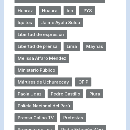
Huaraz
Huaura
Ica
IPYS
Iquitos
Jaime Ayala Sulca
Libertad de expresión
Libertad de prensa
Lima
Maynas
Melissa Alfaro Méndez
Ministerio Público
Mártires de Uchuraccay
OFIP
Paola Ugaz
Pedro Castillo
Piura
Policía Nacional del Perú
Prensa Callao TV
Protestas
Proyecto de Ley
Radio Estación Wari