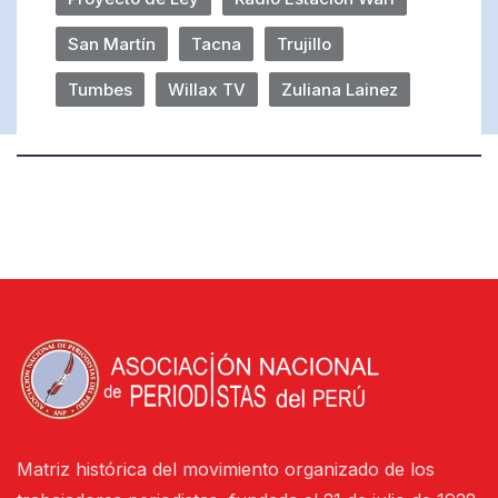
San Martín
Tacna
Trujillo
Tumbes
Willax TV
Zuliana Lainez
Matriz histórica del movimiento organizado de los