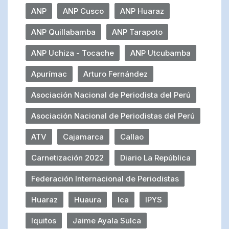
ANP
ANP Cusco
ANP Huaraz
ANP Quillabamba
ANP Tarapoto
ANP Uchiza - Tocache
ANP Utcubamba
Apurímac
Arturo Fernández
Asociación Nacional de Periodista del Perú
Asociación Nacional de Periodistas del Perú
ATV
Cajamarca
Callao
Carnetización 2022
Diario La República
Federación Internacional de Periodistas
Huaraz
Huaura
Ica
IPYS
Iquitos
Jaime Ayala Sulca