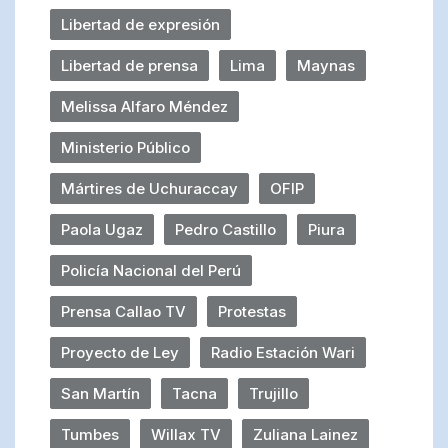
Libertad de expresión
Libertad de prensa
Lima
Maynas
Melissa Alfaro Méndez
Ministerio Público
Mártires de Uchuraccay
OFIP
Paola Ugaz
Pedro Castillo
Piura
Policía Nacional del Perú
Prensa Callao TV
Protestas
Proyecto de Ley
Radio Estación Wari
San Martín
Tacna
Trujillo
Tumbes
Willax TV
Zuliana Lainez