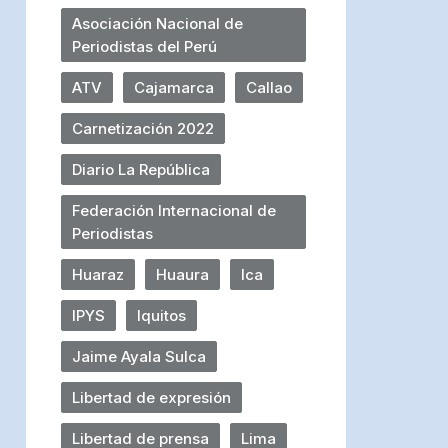
Asociación Nacional de
Periodistas del Perú
ATV
Cajamarca
Callao
Carnetización 2022
Diario La República
Federación Internacional de
Periodistas
Huaraz
Huaura
Ica
IPYS
Iquitos
Jaime Ayala Sulca
Libertad de expresión
Libertad de prensa
Lima