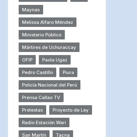
Maynas
Melissa Alfaro Méndez
Ministerio Público
Mártires de Uchuraccay
OFIP
Paola Ugaz
Pedro Castillo
Piura
Policía Nacional del Perú
Prensa Callao TV
Protestas
Proyecto de Ley
Radio Estación Wari
San Martín
Tacna