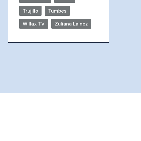
Trujillo
Tumbes
Willax TV
Zuliana Lainez