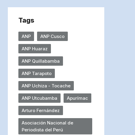
Tags
ANP
ANP Cusco
ANP Huaraz
ANP Quillabamba
ANP Tarapoto
ANP Uchiza - Tocache
ANP Utcubamba
Apurímac
Arturo Fernández
Asociación Nacional de
Periodista del Perú