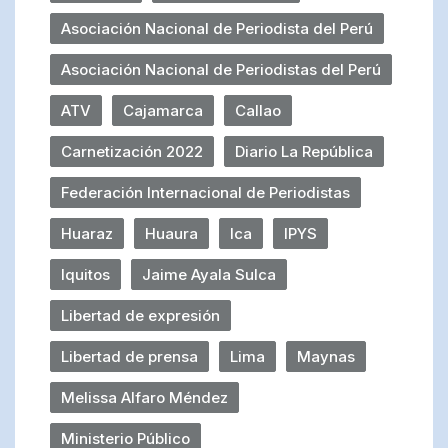
Asociación Nacional de Periodista del Perú
Asociación Nacional de Periodistas del Perú
ATV
Cajamarca
Callao
Carnetización 2022
Diario La República
Federación Internacional de Periodistas
Huaraz
Huaura
Ica
IPYS
Iquitos
Jaime Ayala Sulca
Libertad de expresión
Libertad de prensa
Lima
Maynas
Melissa Alfaro Méndez
Ministerio Público