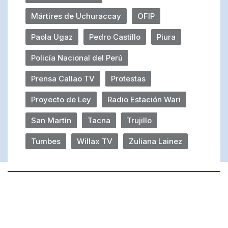
Mártires de Uchuraccay
OFIP
Paola Ugaz
Pedro Castillo
Piura
Policía Nacional del Perú
Prensa Callao TV
Protestas
Proyecto de Ley
Radio Estación Wari
San Martín
Tacna
Trujillo
Tumbes
Willax TV
Zuliana Lainez