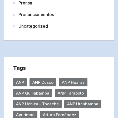
Prensa
Pronunciamientos
Uncategorized
Tags
ANP
ANP Cusco
ANP Huaraz
ANP Quillabamba
ANP Tarapoto
ANP Uchiza - Tocache
ANP Utcubamba
Apurímac
Arturo Fernández