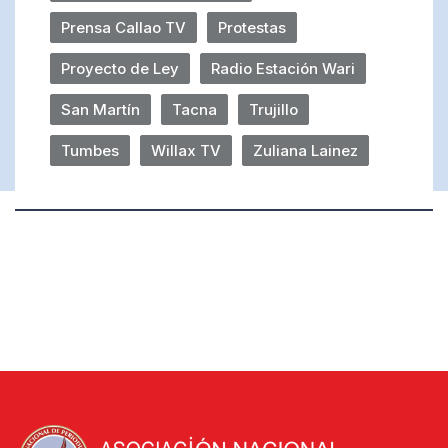
Prensa Callao TV
Protestas
Proyecto de Ley
Radio Estación Wari
San Martín
Tacna
Trujillo
Tumbes
Willax TV
Zuliana Lainez