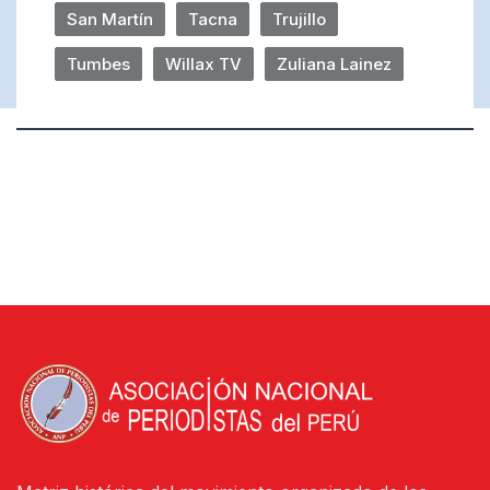
San Martín
Tacna
Trujillo
Tumbes
Willax TV
Zuliana Lainez