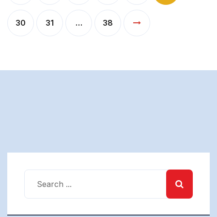
de
entradas
30
31
…
38