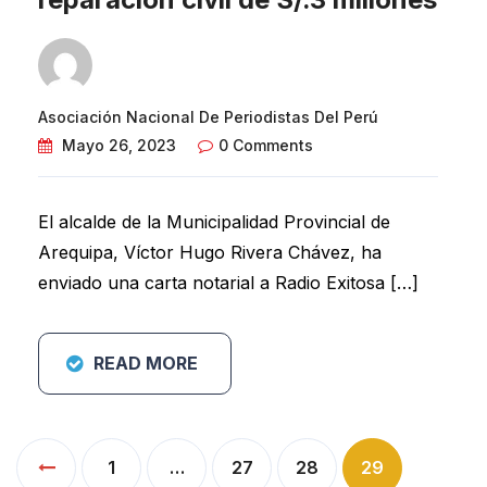
Asociación Nacional De Periodistas Del Perú
Mayo 26, 2023
0 Comments
El alcalde de la Municipalidad Provincial de
Arequipa, Víctor Hugo Rivera Chávez, ha
enviado una carta notarial a Radio Exitosa […]
READ MORE
Paginación
1
…
27
28
29