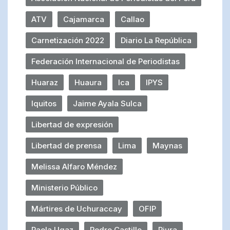
ATV
Cajamarca
Callao
Carnetización 2022
Diario La República
Federación Internacional de Periodistas
Huaraz
Huaura
Ica
IPYS
Iquitos
Jaime Ayala Sulca
Libertad de expresión
Libertad de prensa
Lima
Maynas
Melissa Alfaro Méndez
Ministerio Público
Mártires de Uchuraccay
OFIP
Paola Ugaz
Pedro Castillo
Piura