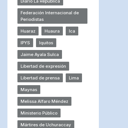
Diario La República
Federación Internacional de
Periodistas
Huaraz
Huaura
Ica
IPYS
Iquitos
Jaime Ayala Sulca
Libertad de expresión
Libertad de prensa
Lima
Maynas
Melissa Alfaro Méndez
Ministerio Público
Mártires de Uchuraccay