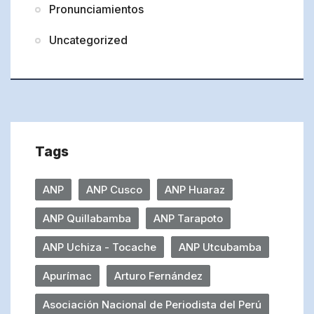
Pronunciamientos
Uncategorized
Tags
ANP
ANP Cusco
ANP Huaraz
ANP Quillabamba
ANP Tarapoto
ANP Uchiza - Tocache
ANP Utcubamba
Apurímac
Arturo Fernández
Asociación Nacional de Periodista del Perú