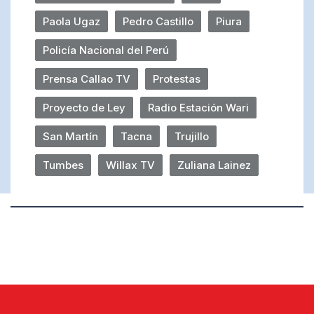
Paola Ugaz
Pedro Castillo
Piura
Policía Nacional del Perú
Prensa Callao TV
Protestas
Proyecto de Ley
Radio Estación Wari
San Martín
Tacna
Trujillo
Tumbes
Willax TV
Zuliana Lainez