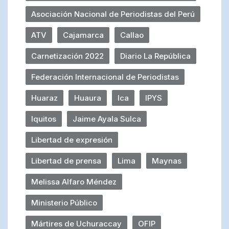
Asociación Nacional de Periodistas del Perú
ATV
Cajamarca
Callao
Carnetización 2022
Diario La República
Federación Internacional de Periodistas
Huaraz
Huaura
Ica
IPYS
Iquitos
Jaime Ayala Sulca
Libertad de expresión
Libertad de prensa
Lima
Maynas
Melissa Alfaro Méndez
Ministerio Público
Mártires de Uchuraccay
OFIP