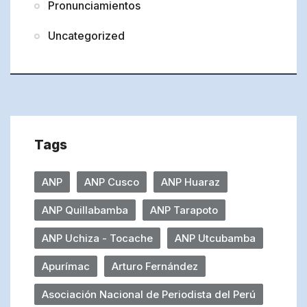
Pronunciamientos
Uncategorized
Tags
ANP
ANP Cusco
ANP Huaraz
ANP Quillabamba
ANP Tarapoto
ANP Uchiza - Tocache
ANP Utcubamba
Apurímac
Arturo Fernández
Asociación Nacional de Periodista del Perú