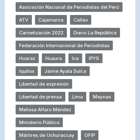
Asociación Nacional de Periodistas del Perú
ATV
Cajamarca
Callao
Carnetización 2022
Diario La República
Federación Internacional de Periodistas
Huaraz
Huaura
Ica
IPYS
Iquitos
Jaime Ayala Sulca
Libertad de expresión
Libertad de prensa
Lima
Maynas
Melissa Alfaro Méndez
Ministerio Público
Mártires de Uchuraccay
OFIP