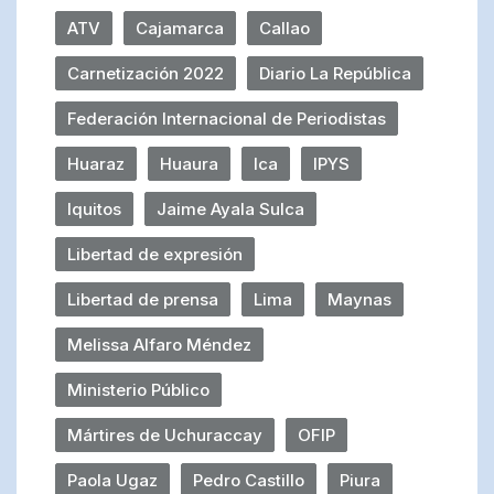
ATV
Cajamarca
Callao
Carnetización 2022
Diario La República
Federación Internacional de Periodistas
Huaraz
Huaura
Ica
IPYS
Iquitos
Jaime Ayala Sulca
Libertad de expresión
Libertad de prensa
Lima
Maynas
Melissa Alfaro Méndez
Ministerio Público
Mártires de Uchuraccay
OFIP
Paola Ugaz
Pedro Castillo
Piura