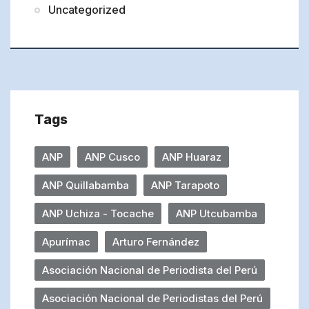
Uncategorized
Tags
ANP
ANP Cusco
ANP Huaraz
ANP Quillabamba
ANP Tarapoto
ANP Uchiza - Tocache
ANP Utcubamba
Apurímac
Arturo Fernández
Asociación Nacional de Periodista del Perú
Asociación Nacional de Periodistas del Perú