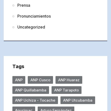
Prensa
Pronunciamientos
Uncategorized
Tags
ANP
ANP Cusco
ANP Huaraz
ANP Quillabamba
ANP Tarapoto
ANP Uchiza - Tocache
ANP Utcubamba
Apurímac
Arturo Fernández