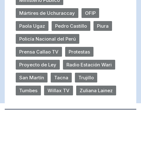
Ministerio Público
Mártires de Uchuraccay
OFIP
Paola Ugaz
Pedro Castillo
Piura
Policía Nacional del Perú
Prensa Callao TV
Protestas
Proyecto de Ley
Radio Estación Wari
San Martín
Tacna
Trujillo
Tumbes
Willax TV
Zuliana Lainez