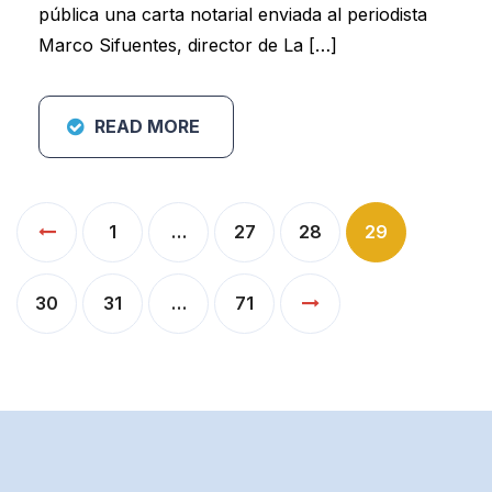
pública una carta notarial enviada al periodista
Marco Sifuentes, director de La […]
READ MORE
Paginación
1
…
27
28
29
de
entradas
30
31
…
71