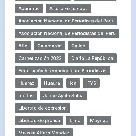
Apurímac
Arturo Fernández
Asociación Nacional de Periodista del Perú
Asociación Nacional de Periodistas del Perú
ATV
Cajamarca
Callao
Carnetización 2022
Diario La República
Federación Internacional de Periodistas
Huaraz
Huaura
Ica
IPYS
Iquitos
Jaime Ayala Sulca
Libertad de expresión
Libertad de prensa
Lima
Maynas
Melissa Alfaro Méndez