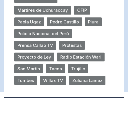
Mártires de Uchuraccay
OFIP
Paola Ugaz
Pedro Castillo
Piura
Policía Nacional del Perú
Prensa Callao TV
Protestas
Proyecto de Ley
Radio Estación Wari
San Martín
Tacna
Trujillo
Tumbes
Willax TV
Zuliana Lainez