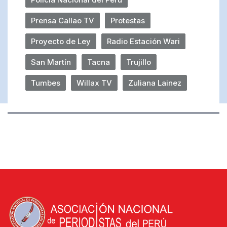
Prensa Callao TV
Protestas
Proyecto de Ley
Radio Estación Wari
San Martín
Tacna
Trujillo
Tumbes
Willax TV
Zuliana Lainez