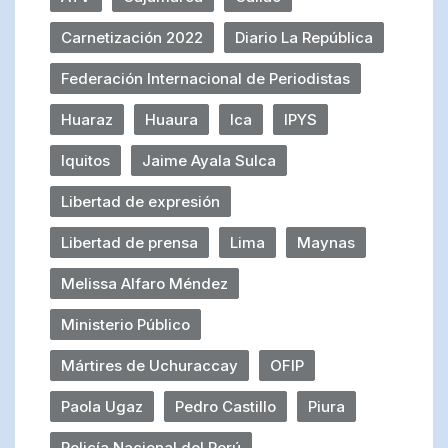
Carnetización 2022
Diario La República
Federación Internacional de Periodistas
Huaraz
Huaura
Ica
IPYS
Iquitos
Jaime Ayala Sulca
Libertad de expresión
Libertad de prensa
Lima
Maynas
Melissa Alfaro Méndez
Ministerio Público
Mártires de Uchuraccay
OFIP
Paola Ugaz
Pedro Castillo
Piura
Policía Nacional del Perú