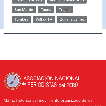
San Martín
Tacna
Trujillo
Tumbes
Willax TV
Zuliana Lainez
Matriz histórica del movimiento organizado de los