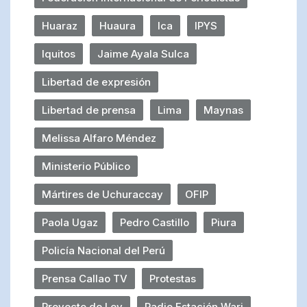
Huaraz
Huaura
Ica
IPYS
Iquitos
Jaime Ayala Sulca
Libertad de expresión
Libertad de prensa
Lima
Maynas
Melissa Alfaro Méndez
Ministerio Público
Mártires de Uchuraccay
OFIP
Paola Ugaz
Pedro Castillo
Piura
Policía Nacional del Perú
Prensa Callao TV
Protestas
Proyecto de Ley
Radio Estación Wari