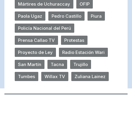
Mártires de Uchuraccay
OFIP
Paola Ugaz
Pedro Castillo
Piura
Policía Nacional del Perú
Prensa Callao TV
Protestas
Proyecto de Ley
Radio Estación Wari
San Martín
Tacna
Trujillo
Tumbes
Willax TV
Zuliana Lainez