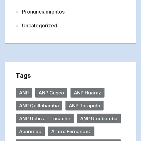
Pronunciamientos
Uncategorized
Tags
ANP
ANP Cusco
ANP Huaraz
ANP Quillabamba
ANP Tarapoto
ANP Uchiza - Tocache
ANP Utcubamba
Apurímac
Arturo Fernández