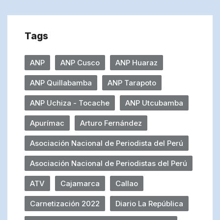
Tags
ANP
ANP Cusco
ANP Huaraz
ANP Quillabamba
ANP Tarapoto
ANP Uchiza - Tocache
ANP Utcubamba
Apurímac
Arturo Fernández
Asociación Nacional de Periodista del Perú
Asociación Nacional de Periodistas del Perú
ATV
Cajamarca
Callao
Carnetización 2022
Diario La República