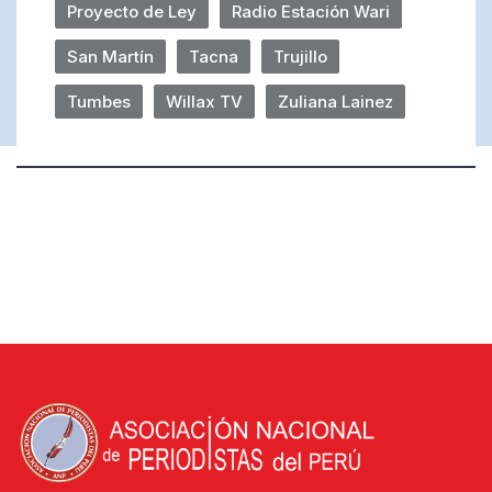
Proyecto de Ley
Radio Estación Wari
San Martín
Tacna
Trujillo
Tumbes
Willax TV
Zuliana Lainez