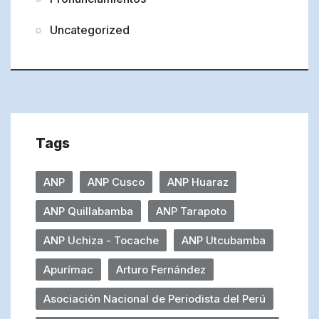
Uncategorized
Tags
ANP
ANP Cusco
ANP Huaraz
ANP Quillabamba
ANP Tarapoto
ANP Uchiza - Tocache
ANP Utcubamba
Apurímac
Arturo Fernández
Asociación Nacional de Periodista del Perú