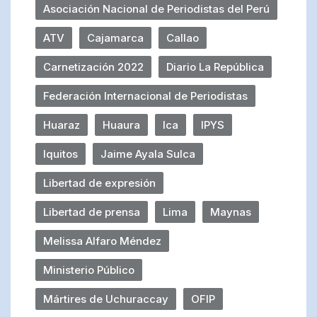
Asociación Nacional de Periodistas del Perú
ATV
Cajamarca
Callao
Carnetización 2022
Diario La República
Federación Internacional de Periodistas
Huaraz
Huaura
Ica
IPYS
Iquitos
Jaime Ayala Sulca
Libertad de expresión
Libertad de prensa
Lima
Maynas
Melissa Alfaro Méndez
Ministerio Público
Mártires de Uchuraccay
OFIP