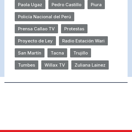
Paola Ugaz
Pedro Castillo
Piura
Policía Nacional del Perú
Prensa Callao TV
Protestas
Proyecto de Ley
Radio Estación Wari
San Martín
Tacna
Trujillo
Tumbes
Willax TV
Zuliana Lainez