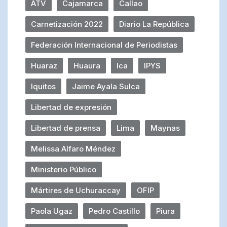
ATV
Cajamarca
Callao
Carnetización 2022
Diario La República
Federación Internacional de Periodistas
Huaraz
Huaura
Ica
IPYS
Iquitos
Jaime Ayala Sulca
Libertad de expresión
Libertad de prensa
Lima
Maynas
Melissa Alfaro Méndez
Ministerio Público
Mártires de Uchuraccay
OFIP
Paola Ugaz
Pedro Castillo
Piura