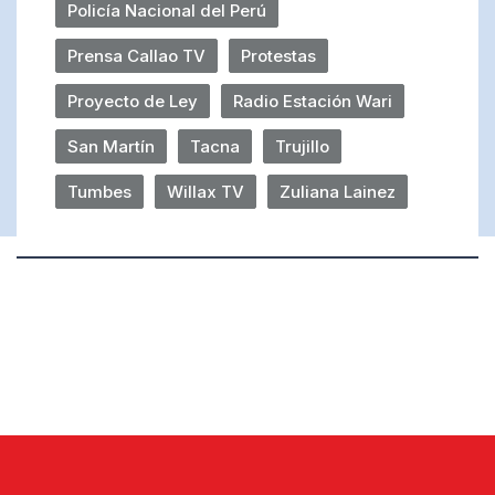
Policía Nacional del Perú
Prensa Callao TV
Protestas
Proyecto de Ley
Radio Estación Wari
San Martín
Tacna
Trujillo
Tumbes
Willax TV
Zuliana Lainez