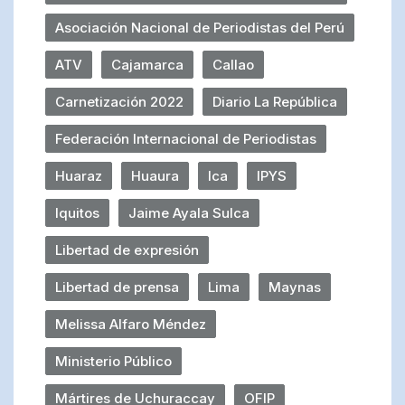
Asociación Nacional de Periodistas del Perú
ATV
Cajamarca
Callao
Carnetización 2022
Diario La República
Federación Internacional de Periodistas
Huaraz
Huaura
Ica
IPYS
Iquitos
Jaime Ayala Sulca
Libertad de expresión
Libertad de prensa
Lima
Maynas
Melissa Alfaro Méndez
Ministerio Público
Mártires de Uchuraccay
OFIP