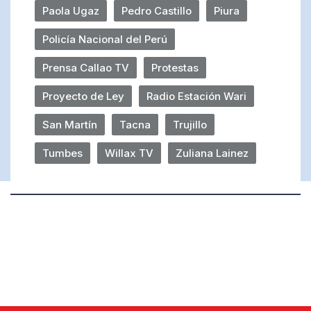
Paola Ugaz
Pedro Castillo
Piura
Policía Nacional del Perú
Prensa Callao TV
Protestas
Proyecto de Ley
Radio Estación Wari
San Martín
Tacna
Trujillo
Tumbes
Willax TV
Zuliana Lainez