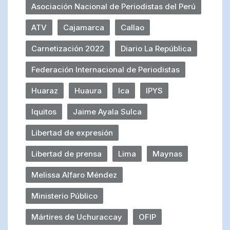
Asociación Nacional de Periodistas del Perú
ATV
Cajamarca
Callao
Carnetización 2022
Diario La República
Federación Internacional de Periodistas
Huaraz
Huaura
Ica
IPYS
Iquitos
Jaime Ayala Sulca
Libertad de expresión
Libertad de prensa
Lima
Maynas
Melissa Alfaro Méndez
Ministerio Público
Mártires de Uchuraccay
OFIP