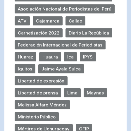
Asociación Nacional de Periodistas del Perú
ATV
Cajamarca
Callao
Carnetización 2022
Diario La República
Federación Internacional de Periodistas
Huaraz
Huaura
Ica
IPYS
Iquitos
Jaime Ayala Sulca
Libertad de expresión
Libertad de prensa
Lima
Maynas
Melissa Alfaro Méndez
Ministerio Público
Mártires de Uchuraccay
OFIP