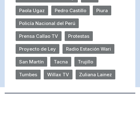
Paola Ugaz
Pedro Castillo
Piura
Policía Nacional del Perú
Prensa Callao TV
Protestas
Proyecto de Ley
Radio Estación Wari
San Martín
Tacna
Trujillo
Tumbes
Willax TV
Zuliana Lainez