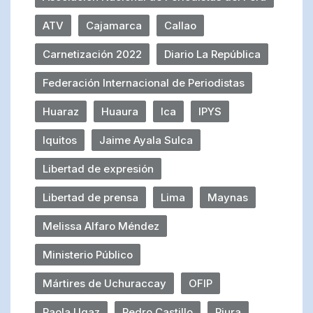
ATV
Cajamarca
Callao
Carnetización 2022
Diario La República
Federación Internacional de Periodistas
Huaraz
Huaura
Ica
IPYS
Iquitos
Jaime Ayala Sulca
Libertad de expresión
Libertad de prensa
Lima
Maynas
Melissa Alfaro Méndez
Ministerio Público
Mártires de Uchuraccay
OFIP
Paola Ugaz
Pedro Castillo
Piura