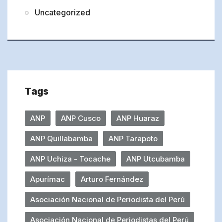
Uncategorized
Tags
ANP
ANP Cusco
ANP Huaraz
ANP Quillabamba
ANP Tarapoto
ANP Uchiza - Tocache
ANP Utcubamba
Apurímac
Arturo Fernández
Asociación Nacional de Periodista del Perú
Asociación Nacional de Periodistas del Perú