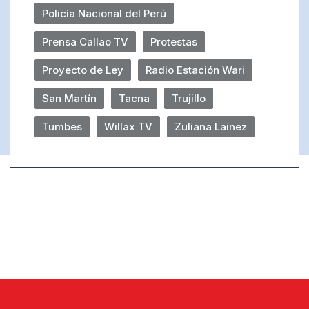
Policía Nacional del Perú
Prensa Callao TV
Protestas
Proyecto de Ley
Radio Estación Wari
San Martín
Tacna
Trujillo
Tumbes
Willax TV
Zuliana Lainez