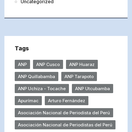
Uncategorized
Tags
ANP
ANP Cusco
ANP Huaraz
ANP Quillabamba
ANP Tarapoto
ANP Uchiza - Tocache
ANP Utcubamba
Apurímac
Arturo Fernández
Asociación Nacional de Periodista del Perú
Asociación Nacional de Periodistas del Perú