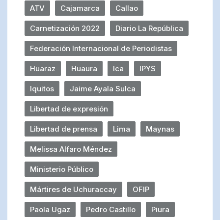
ATV
Cajamarca
Callao
Carnetización 2022
Diario La República
Federación Internacional de Periodistas
Huaraz
Huaura
Ica
IPYS
Iquitos
Jaime Ayala Sulca
Libertad de expresión
Libertad de prensa
Lima
Maynas
Melissa Alfaro Méndez
Ministerio Público
Mártires de Uchuraccay
OFIP
Paola Ugaz
Pedro Castillo
Piura