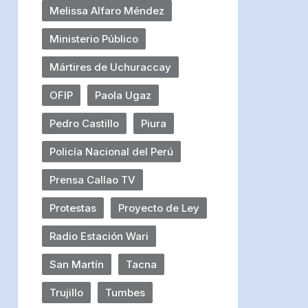
Melissa Alfaro Méndez
Ministerio Público
Mártires de Uchuraccay
OFIP
Paola Ugaz
Pedro Castillo
Piura
Policía Nacional del Perú
Prensa Callao TV
Protestas
Proyecto de Ley
Radio Estación Wari
San Martín
Tacna
Trujillo
Tumbes