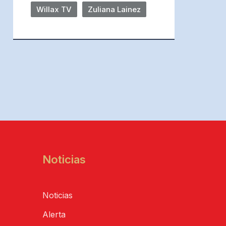
Willax TV
Zuliana Lainez
Noticias
Noticias
Alerta