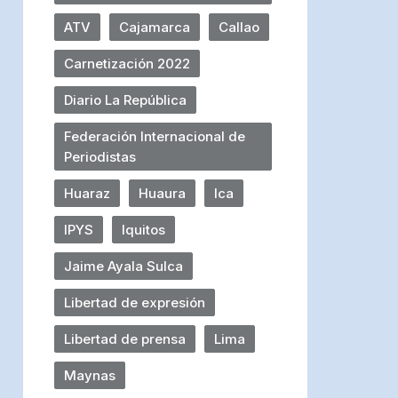
ATV
Cajamarca
Callao
Carnetización 2022
Diario La República
Federación Internacional de
Periodistas
Huaraz
Huaura
Ica
IPYS
Iquitos
Jaime Ayala Sulca
Libertad de expresión
Libertad de prensa
Lima
Maynas