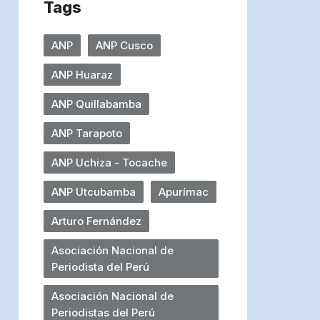
Tags
ANP
ANP Cusco
ANP Huaraz
ANP Quillabamba
ANP Tarapoto
ANP Uchiza - Tocache
ANP Utcubamba
Apurímac
Arturo Fernández
Asociación Nacional de
Periodista del Perú
Asociación Nacional de
Periodistas del Perú