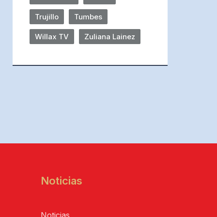
Trujillo
Tumbes
Willax TV
Zuliana Lainez
Noticias
Noticias