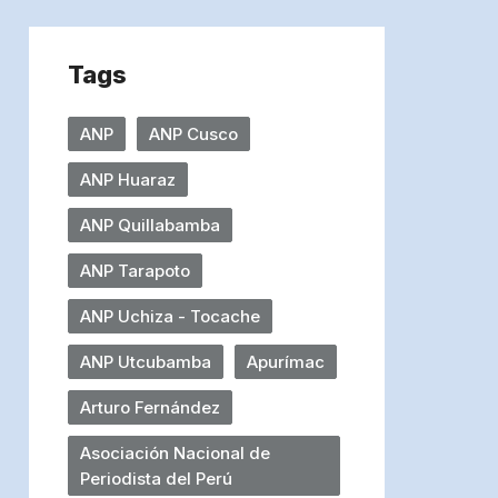
Tags
ANP
ANP Cusco
ANP Huaraz
ANP Quillabamba
ANP Tarapoto
ANP Uchiza - Tocache
ANP Utcubamba
Apurímac
Arturo Fernández
Asociación Nacional de
Periodista del Perú