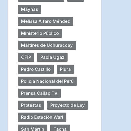
Maynas
Melissa Alfaro Méndez
Ministerio Público
Mártires de Uchuraccay
OFIP
Paola Ugaz
Pedro Castillo
Piura
Policía Nacional del Perú
Prensa Callao TV
Protestas
Proyecto de Ley
Radio Estación Wari
San Martín
Tacna