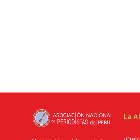
La A
¿Quién