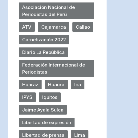
Asociación Nacional de
Periodistas del Perú
ATV
Cajamarca
Callao
Carnetización 2022
Diario La República
Federación Internacional de
Periodistas
Huaraz
Huaura
Ica
IPYS
Iquitos
Jaime Ayala Sulca
Libertad de expresión
Libertad de prensa
Lima