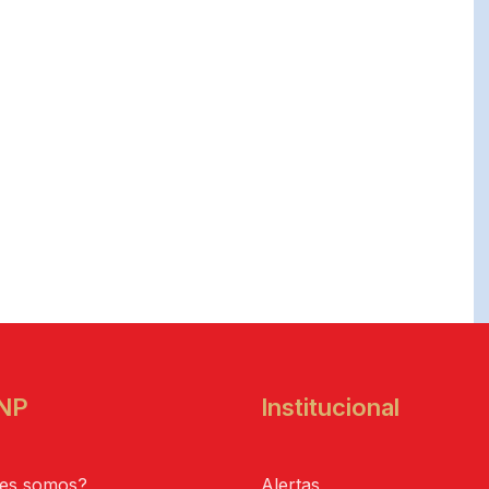
NP
Institucional
es somos?
Alertas