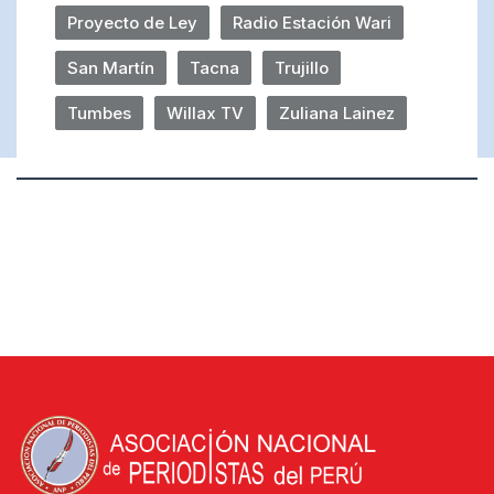
Proyecto de Ley
Radio Estación Wari
San Martín
Tacna
Trujillo
Tumbes
Willax TV
Zuliana Lainez