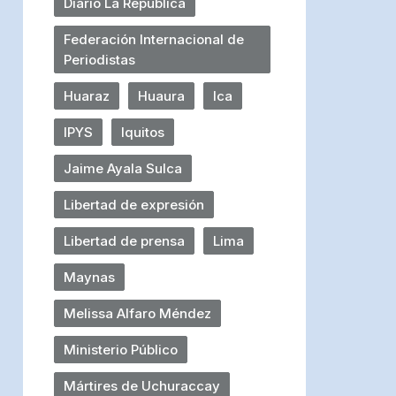
Diario La República
Federación Internacional de
Periodistas
Huaraz
Huaura
Ica
IPYS
Iquitos
Jaime Ayala Sulca
Libertad de expresión
Libertad de prensa
Lima
Maynas
Melissa Alfaro Méndez
Ministerio Público
Mártires de Uchuraccay