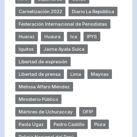
Carnetización 2022
Diario La República
Federación Internacional de Periodistas
Huaraz
Huaura
Ica
IPYS
Iquitos
Jaime Ayala Sulca
Libertad de expresión
Libertad de prensa
Lima
Maynas
Melissa Alfaro Méndez
Ministerio Público
Mártires de Uchuraccay
OFIP
Paola Ugaz
Pedro Castillo
Piura
Policía Nacional del Perú