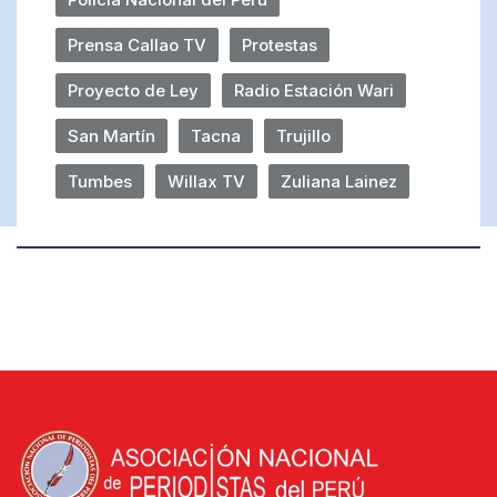
Prensa Callao TV
Protestas
Proyecto de Ley
Radio Estación Wari
San Martín
Tacna
Trujillo
Tumbes
Willax TV
Zuliana Lainez