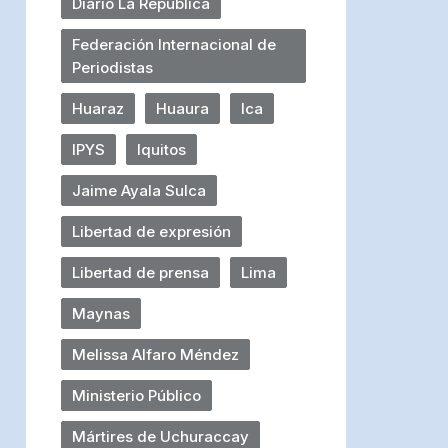
Diario La República
Federación Internacional de
Periodistas
Huaraz
Huaura
Ica
IPYS
Iquitos
Jaime Ayala Sulca
Libertad de expresión
Libertad de prensa
Lima
Maynas
Melissa Alfaro Méndez
Ministerio Público
Mártires de Uchuraccay