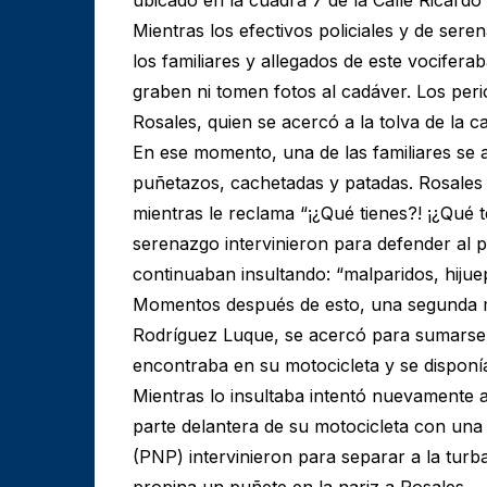
Mientras los efectivos policiales y de ser
los familiares y allegados de este vociferab
graben ni tomen fotos al cadáver. Los peri
Rosales, quien se acercó a la tolva de la c
En ese momento, una de las familiares se 
puñetazos, cachetadas y patadas. Rosales 
mientras le reclama “¡¿Qué tienes?! ¡¿Qué 
serenazgo intervinieron para defender al p
continuaban insultando: “malparidos, hijue
Momentos después de esto, una segunda mu
Rodríguez Luque, se acercó para sumarse a
encontraba en su motocicleta y se disponía
Mientras lo insultaba intentó nuevamente ag
parte delantera de su motocicleta con una 
(PNP) intervinieron para separar a la tur
propina un puñete en la nariz a Rosales.