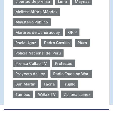
Libertad de prensa
Lima
Maynas
Melissa Alfaro Méndez
Ministerio Público
Mártires de Uchuraccay
OFIP
Paola Ugaz
Pedro Castillo
Piura
Policía Nacional del Perú
Prensa Callao TV
Protestas
Proyecto de Ley
Radio Estación Wari
San Martín
Tacna
Trujillo
Tumbes
Willax TV
Zuliana Lainez