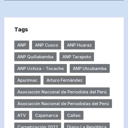
Tags
ANP
ANP Cusco
ANP Huaraz
ANP Quillabamba
ANP Tarapoto
ANP Uchiza - Tocache
ANP Utcubamba
Apurímac
Arturo Fernández
Asociación Nacional de Periodista del Perú
Asociación Nacional de Periodistas del Perú
ATV
Cajamarca
Callao
Carnetización 2022
Diario La República