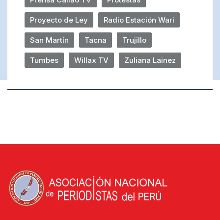
Proyecto de Ley
Radio Estación Wari
San Martín
Tacna
Trujillo
Tumbes
Willax TV
Zuliana Lainez