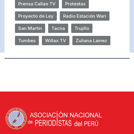
Prensa Callao TV
Protestas
Proyecto de Ley
Radio Estación Wari
San Martín
Tacna
Trujillo
Tumbes
Willax TV
Zuliana Lainez