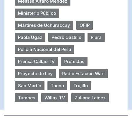
Melissa Alfaro Méndez
Ministerio Público
Mártires de Uchuraccay
OFIP
Paola Ugaz
Pedro Castillo
Piura
Policía Nacional del Perú
Prensa Callao TV
Protestas
Proyecto de Ley
Radio Estación Wari
San Martín
Tacna
Trujillo
Tumbes
Willax TV
Zuliana Lainez