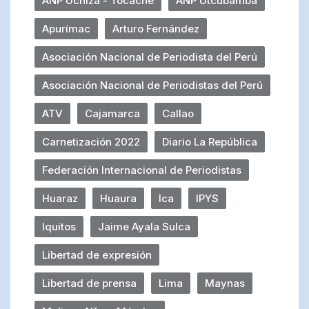
ANP Uchiza - Tocache
ANP Utcubamba
Apurímac
Arturo Fernández
Asociación Nacional de Periodista del Perú
Asociación Nacional de Periodistas del Perú
ATV
Cajamarca
Callao
Carnetización 2022
Diario La República
Federación Internacional de Periodistas
Huaraz
Huaura
Ica
IPYS
Iquitos
Jaime Ayala Sulca
Libertad de expresión
Libertad de prensa
Lima
Maynas