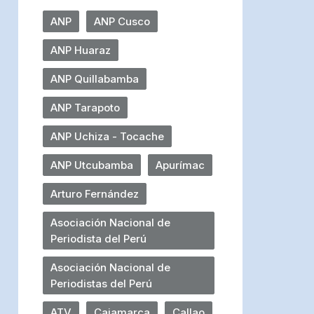
ANP
ANP Cusco
ANP Huaraz
ANP Quillabamba
ANP Tarapoto
ANP Uchiza - Tocache
ANP Utcubamba
Apurímac
Arturo Fernández
Asociación Nacional de
Periodista del Perú
Asociación Nacional de
Periodistas del Perú
ATV
Cajamarca
Callao