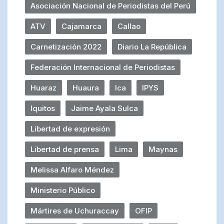
Asociación Nacional de Periodistas del Perú
ATV
Cajamarca
Callao
Carnetización 2022
Diario La República
Federación Internacional de Periodistas
Huaraz
Huaura
Ica
IPYS
Iquitos
Jaime Ayala Sulca
Libertad de expresión
Libertad de prensa
Lima
Maynas
Melissa Alfaro Méndez
Ministerio Público
Mártires de Uchuraccay
OFIP