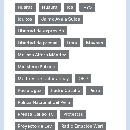
Huaraz
Huaura
Ica
IPYS
Iquitos
Jaime Ayala Sulca
Libertad de expresión
Libertad de prensa
Lima
Maynas
Melissa Alfaro Méndez
Ministerio Público
Mártires de Uchuraccay
OFIP
Paola Ugaz
Pedro Castillo
Piura
Policía Nacional del Perú
Prensa Callao TV
Protestas
Proyecto de Ley
Radio Estación Wari