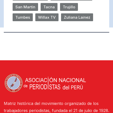
San Martín
Tacna
Trujillo
Tumbes
Willax TV
Zuliana Lainez
Matriz histórica del movimiento organizado de los
trabajadores periodistas, fundada el 21 de julio de 1928.