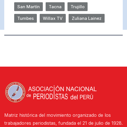
San Martín
Tacna
Trujillo
Tumbes
Willax TV
Zuliana Lainez
Matriz histórica del movimiento organizado de los
trabajadores periodistas, fundada el 21 de julio de 1928.