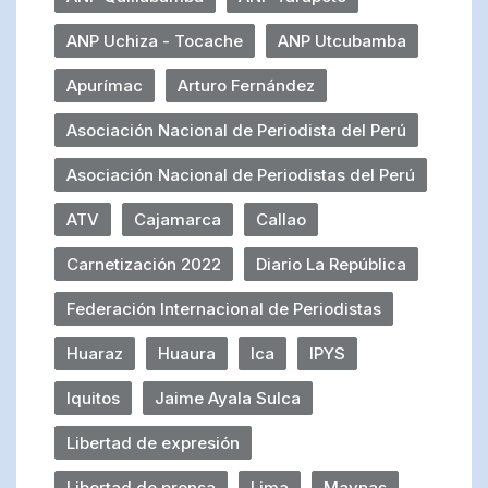
ANP Uchiza - Tocache
ANP Utcubamba
Apurímac
Arturo Fernández
Asociación Nacional de Periodista del Perú
Asociación Nacional de Periodistas del Perú
ATV
Cajamarca
Callao
Carnetización 2022
Diario La República
Federación Internacional de Periodistas
Huaraz
Huaura
Ica
IPYS
Iquitos
Jaime Ayala Sulca
Libertad de expresión
Libertad de prensa
Lima
Maynas