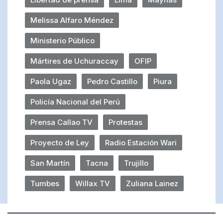
Melissa Alfaro Méndez
Ministerio Público
Mártires de Uchuraccay
OFIP
Paola Ugaz
Pedro Castillo
Piura
Policía Nacional del Perú
Prensa Callao TV
Protestas
Proyecto de Ley
Radio Estación Wari
San Martín
Tacna
Trujillo
Tumbes
Willax TV
Zuliana Lainez