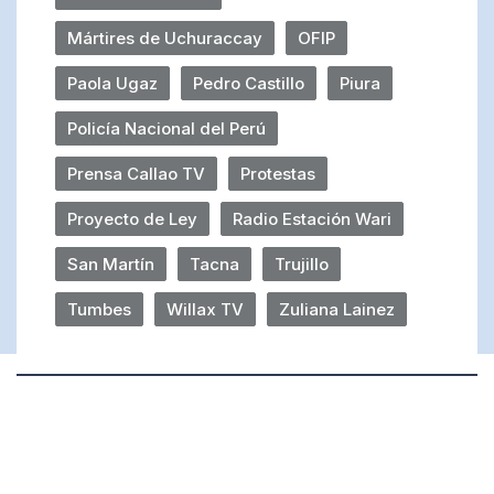
Mártires de Uchuraccay
OFIP
Paola Ugaz
Pedro Castillo
Piura
Policía Nacional del Perú
Prensa Callao TV
Protestas
Proyecto de Ley
Radio Estación Wari
San Martín
Tacna
Trujillo
Tumbes
Willax TV
Zuliana Lainez