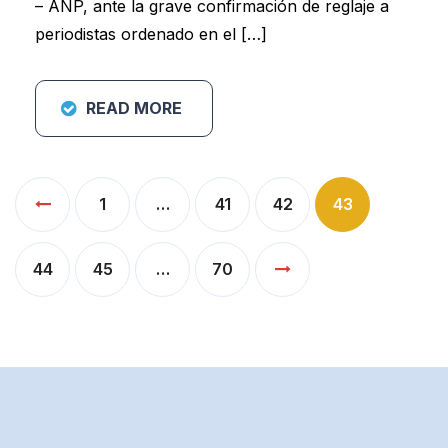
– ANP, ante la grave confirmación de reglaje a
periodistas ordenado en el […]
READ MORE
Paginación
1
…
41
42
43
de
entradas
44
45
…
70