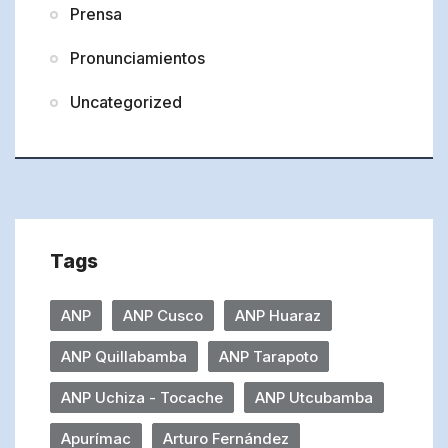
Prensa
Pronunciamientos
Uncategorized
Tags
ANP
ANP Cusco
ANP Huaraz
ANP Quillabamba
ANP Tarapoto
ANP Uchiza - Tocache
ANP Utcubamba
Apurímac
Arturo Fernández