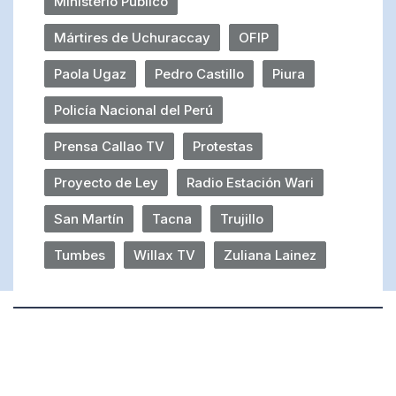
Ministerio Público
Mártires de Uchuraccay
OFIP
Paola Ugaz
Pedro Castillo
Piura
Policía Nacional del Perú
Prensa Callao TV
Protestas
Proyecto de Ley
Radio Estación Wari
San Martín
Tacna
Trujillo
Tumbes
Willax TV
Zuliana Lainez