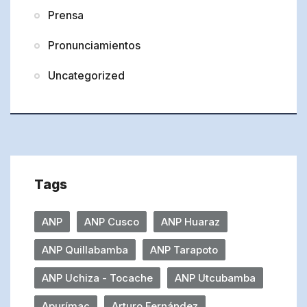
Prensa
Pronunciamientos
Uncategorized
Tags
ANP
ANP Cusco
ANP Huaraz
ANP Quillabamba
ANP Tarapoto
ANP Uchiza - Tocache
ANP Utcubamba
Apurímac
Arturo Fernández